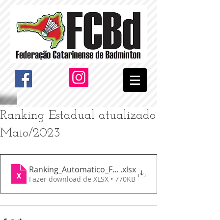
Ranking Estadual atualizado
Maio/2023
Ranking_Automatico_FCB - 2023(final)_v2
.xlsx
Fazer download de XLSX • 770KB