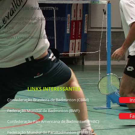
C
AD – Associação Ibiramense de
ad@gmail.com
ou
pabloschoeffel@gmail.com
o Saturnino Chiarelli
onei Zink
: Pablo Schoeffel
Selbmann / Lucas Olimpio Becker
LINKS INTERESSANTES
In
Confederação Brasileira de Badminton (CBBd)​
Federação Mundial de Badminton (BWF)
Fa
Confederação Pan Americana de Badminton (PABC)
Federação Mundial de ParaBadminton (PBWF)