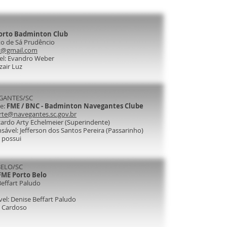
orto Badminton Club
to de Sá Prudêncio
c@gmail.com
el: Evandro Weber
zair Luz
EGANTES/SC
e:
FME / BNC - Badminton Navegantes Clube
rte@navegantes.sc.gov.br
cardo Arty Echelmeier (Superindente)
sável: Jefferson dos Santos Pereira (Passarinho)
o possui
BELO/SC
FME Porto Belo
Beffart Paludo
el: Denise Beffart Paludo
n Cardoso