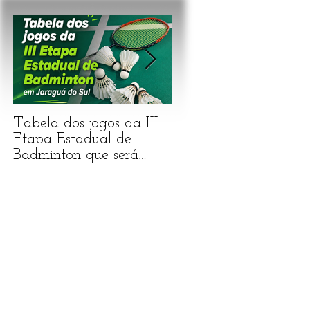
Tabela dos jogos da III
Carta Convite da III
Etapa Estadual de
Etapa Estadual de
Badminton que será
Badminton e
realizada em Jaraguá do
Parabadminton em
Sul/SC
Jaraguá do Sul/SC