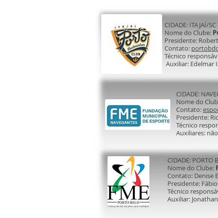
CIDADE: ITAJAÍ/SC
Nome do Clube:
P
Presidente: Rober
Contato:
portobd
Técnico responsáv
Auxiliar: Edelmar I
CIDADE: NAV
Nome do Club
Contato:
espo
Presidente: Ri
Técnico respon
Auxiliares: nã
CIDADE: PORTO 
Nome do Clube:
Contato: Denise 
Presidente: Fábio
Técnico responsáv
Auxiliar: Jonatha