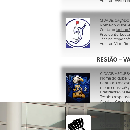
Auxiliar: Wellen 
CIDADE: CAÇADO
Nome do clube:
Contato:
luciano
Presidente: Luci
Técnico responsá
Auxiliar: Vitor Bor
REGIÃO – VA
CIDADE: ASCURR
Nome do clube:
Contato: cme.asc
meriniedfisica@
Presidente: Oésle
Técnico responsáv
Auxiliar: Paulo B
CIDADE: PRESID
Nome do Clube:
Coordenador de Es
Diego Rodrigo Da