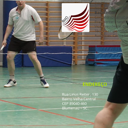
CIDADE: IBIRAMA/S
Nome do Clube:
IB
Badminton
Contato:
Ibiramab
Presidente: Francisc
Vice-Presidente: Di
Técnico responsável
Auxiliares: Carlos 
ENDEREÇO
Rua Linus Reiter , 130
Bairro Velha Central
CEP
89040-460
Blumenau – SC