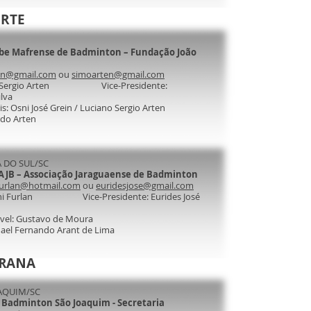
ORTE
be Mafrense de Badminton – Fundação João
ten@gmail.com
ou
simoarten@gmail.com
ano Sergio Arten Vice-Presidente:
ilva
s: Osni José Grein / Luciano Sergio Arten
rdo Arten
Á DO SUL/SC
AJB – Associação Jaraguaense de Badminton
furlan@hotmail.com
ou
euridesjose@gmail.com
nani Furlan Vice-Presidente: Eurides José
ável: Gustavo de Moura
nael Fernando Arant de Lima
RRANA
OAQUIM/SC
:
Badminton São Joaquim - Secretaria