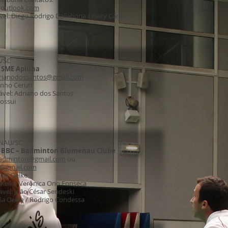
@outlook.com
el: Diego Rodrigo Dallabona / Keity Carla
A/SC
:
SME Apiúna
rianodossantos@gmail.com
zinho Ceruti
ável: Adriano dos Santos
possui
NAU/SC
:
BBC – Badminton Blumenau Clube
adminton@gmail.com
ou
u@gmail.com
ela Oelke
: Keiko Verônica Ono Fonseca
ável: João César Sendeski
ela Oelke / Rodrigo Condessa