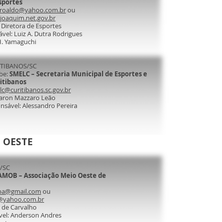
sportes
droaldo@yahoo.com.br
ou
oaquim.net.gov.br
 Diretora de Esportes
vel: Luiz A. Dutra Rodrigues
 H. Yamaguchi
ITIBANOS/SC
be:
SMELC – Secretaria Municipal de Esportes e
itibanos
c@curitibanos.sc.gov.br
Aaron Mazzaro Leão
nsável: Alessandro Pereira
 OESTE
/SC
AMOB – Associação Meio Oeste de
ba@gmail.com
ou
@yahoo.com.br
o de Carvalho
vel: Anderson Andres