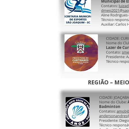
Municipal de E
Contatos:
luiza
dmesj2021@saoj
Aline Rodrigues-
Técnico responsá
Auxiliar: Carlos
CIDADE: CUR
Nome do Clu
Lazer de Cur
Contato:
smel
Presidente: 
Técnico respo
REGIÃO – MEIO
CIDADE: JOAÇABA
Nome do Clube:
Badminton
Contatos:
amobj
andersonandres
Presidente: Dieg
Técnico responsá