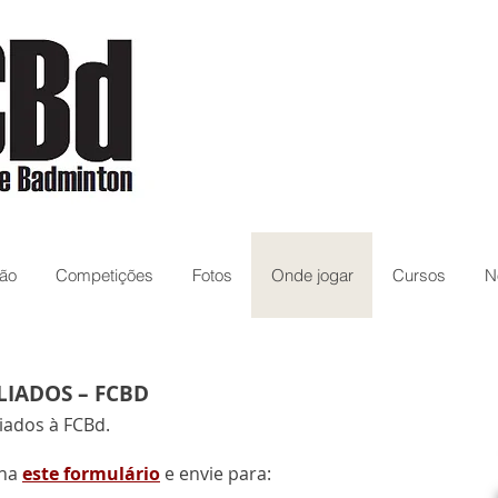
ão
Competições
Fotos
Onde jogar
Cursos
N
LIADOS – FCBD
liados à FCBd.
cha
este formulário
e envie para: