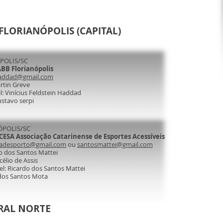
FLORIANÓPOLIS (CAPITAL)
POLIS/SC
BB Florianópolis
fhaddad@gmail.com
rtin Greve
: Vinícius Feldstein Haddad
ustavo serpi
ÓPOLIS/SC
CESA Associação Catarinense de Esportes Acessíveis
radesporto@gmail.com
ou
santosmattei@gmail.com
o dos Santos Mattei
célio de Assis
l: Ricardo dos Santos Mattei
e dos Santos Mota
ORAL NORTE