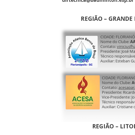
dirtecnica@badminton.esp.br
REGIÃO – GRANDE 
CIDADE: FLORIANÓ
Nome do Clube:
AA
Contato:
vinicius
Presidente: José Ma
Técnico responsável
Auxiliar: Esteban G
CIDADE: FLORIAN
Nome do Clube:
A
Contato:
acesapa
Presidente: Ricard
Vice-Presidente: Jo
Técnico responsáve
Auxiliar: Cristian
REGIÃO – LIT