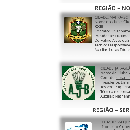
REGIÃO – N
CIDADE: MAFRA/SC
Nome do Clube:
Clu
XXIII
Contato:
lucianoar
Presidente: Luci
Dorvalino Alves da S
Técnicos responsávei
Auxiliar: Lucas Edua
CIDADE: JARAGU
Nome do Clube:
Contato:
ernani.
Presidente: Er
Tesseroli Siqueira
Técnico respons
Auxiliar: Nathan
REGIÃO – SE
CIDADE: SÃO J
Nome do Clube