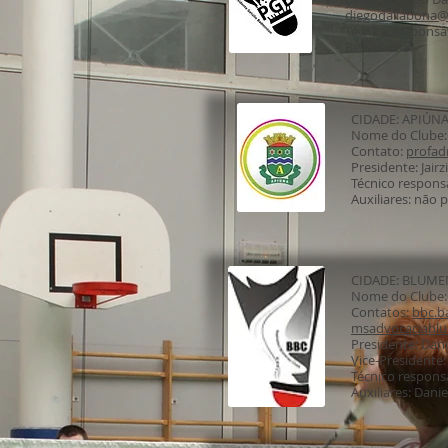
diegodallabona
Técnico responsáv
Beckhauser
CIDADE: APIÚN
Nome do Clube
Contato:
profad
Presidente: Jair
Técnico respons
Auxiliares: não 
CIDADE: BLUME
Nome do Clube
Contatos:
bbc.b
msadvocaciabl
Presidente: Dani
Vice-Presidente
Técnico respons
Auxiliares: Dani