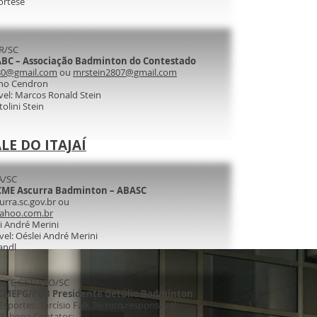
Bortese
R/SC
ABC – Associação Badminton do Contestado
80@gmail.com
ou
mrstein2807@gmail.com
ano Cendron
vel: Marcos Ronald Stein
tolini Stein
LE DO ITAJAÍ
A/SC
CME Ascurra Badminton – ABASC
urra.sc.gov.br ou
yahoo.com.br
i André Merini
el: Oéslei André Merini
randl
ENTE GETÚLIO/SC
CMEPG/PGB Presidente Getúlio Badminton
portes: Tarcísio Falk Técnico responsável:
llabona Contatos: