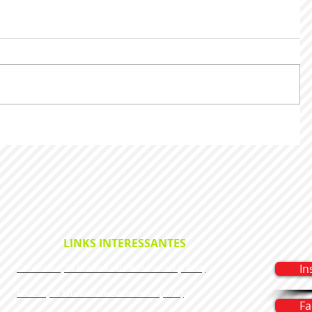
LINKS INTERESSANTES
In
Confederação Brasileira de Badminton (CBBd)​
Federação Mundial de Badminton (BWF)
Fa