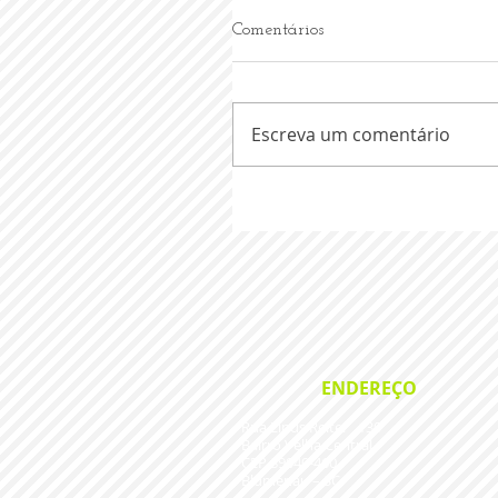
Comentários
Escreva um comentário
ENDEREÇO
Rua Linus Reiter , 130
Bairro Velha Central
CEP
89040-460
Blumenau – SC