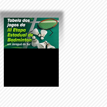
Tabela dos jogos da III
Carta Convite da III
Etapa Estadual de
Etapa Estadual de
Badminton que será
Badminton e
realizada em Jaraguá do
Parabadminton em
Sul/SC
Jaraguá do Sul/SC