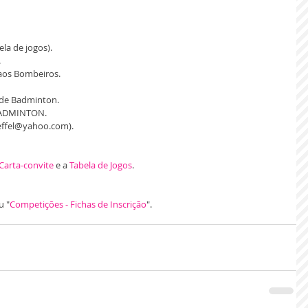
la de jogos).
.
 aos Bombeiros.
 de Badminton.
 BADMINTON.
effel@yahoo.com).
Carta-convite
 e a 
Tabela de Jogos
.
u "
Competições - Fichas de Inscrição
".