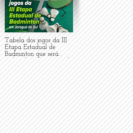
Tabela dos jogos da III
Carta Convite da III
Etapa Estadual de
Etapa Estadual de
Badminton que será
Badminton e
realizada em Jaraguá do
Parabadminton em
Sul/SC
Jaraguá do Sul/SC