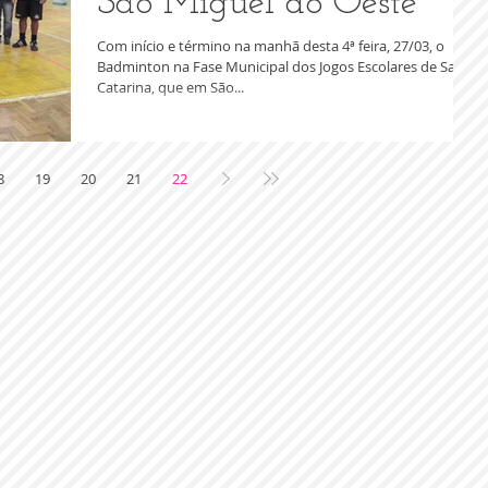
São Miguel do Oeste
Com início e término na manhã desta 4ª feira, 27/03, o
Badminton na Fase Municipal dos Jogos Escolares de Santa
Catarina, que em São...
8
19
20
21
22